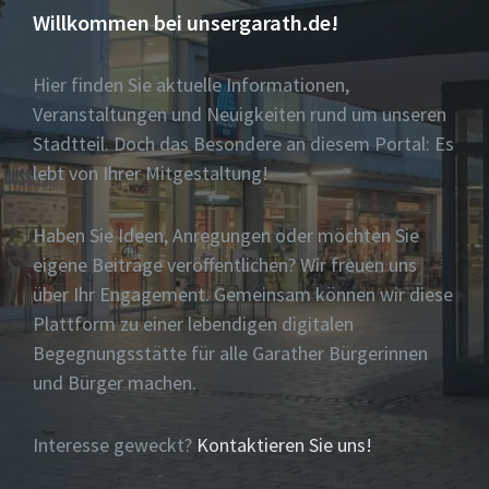
Willkommen bei unsergarath.de!
Hier finden Sie aktuelle Informationen,
Veranstaltungen und Neuigkeiten rund um unseren
Stadtteil. Doch das Besondere an diesem Portal: Es
lebt von Ihrer Mitgestaltung!
Haben Sie Ideen, Anregungen oder möchten Sie
eigene Beiträge veröffentlichen? Wir freuen uns
über Ihr Engagement. Gemeinsam können wir diese
Plattform zu einer lebendigen digitalen
Begegnungsstätte für alle Garather Bürgerinnen
und Bürger machen.
Interesse geweckt?
Kontaktieren Sie uns!