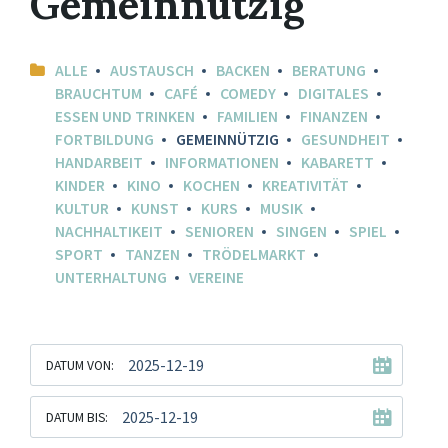
Gemeinnützig
ALLE
AUSTAUSCH
BACKEN
BERATUNG
BRAUCHTUM
CAFÉ
COMEDY
DIGITALES
ESSEN UND TRINKEN
FAMILIEN
FINANZEN
FORTBILDUNG
GEMEINNÜTZIG
GESUNDHEIT
HANDARBEIT
INFORMATIONEN
KABARETT
KINDER
KINO
KOCHEN
KREATIVITÄT
KULTUR
KUNST
KURS
MUSIK
NACHHALTIKEIT
SENIOREN
SINGEN
SPIEL
SPORT
TANZEN
TRÖDELMARKT
UNTERHALTUNG
VEREINE
DATUM VON:
DATUM BIS: