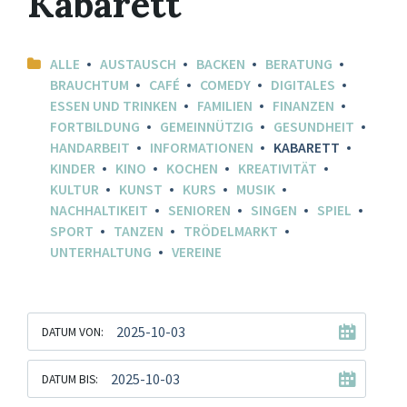
Kabarett
ALLE
AUSTAUSCH
BACKEN
BERATUNG
BRAUCHTUM
CAFÉ
COMEDY
DIGITALES
ESSEN UND TRINKEN
FAMILIEN
FINANZEN
FORTBILDUNG
GEMEINNÜTZIG
GESUNDHEIT
HANDARBEIT
INFORMATIONEN
KABARETT
KINDER
KINO
KOCHEN
KREATIVITÄT
KULTUR
KUNST
KURS
MUSIK
NACHHALTIKEIT
SENIOREN
SINGEN
SPIEL
SPORT
TANZEN
TRÖDELMARKT
UNTERHALTUNG
VEREINE
DATUM VON:
DATUM BIS: