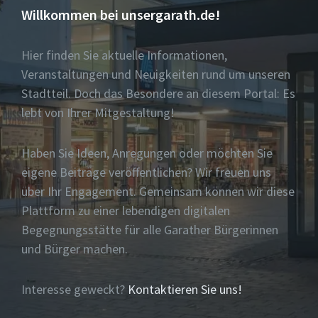
Willkommen bei unsergarath.de!
Hier finden Sie aktuelle Informationen,
Veranstaltungen und Neuigkeiten rund um unseren
Stadtteil. Doch das Besondere an diesem Portal: Es
lebt von Ihrer Mitgestaltung!
Haben Sie Ideen, Anregungen oder möchten Sie
eigene Beiträge veröffentlichen? Wir freuen uns
über Ihr Engagement. Gemeinsam können wir diese
Plattform zu einer lebendigen digitalen
Begegnungsstätte für alle Garather Bürgerinnen
und Bürger machen.
Interesse geweckt?
Kontaktieren Sie uns!