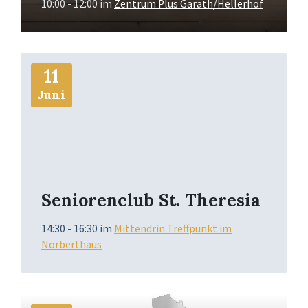
10:00 - 12:00
im
Zentrum Plus Garath/Hellerhof
Mehr
11
Info
Juni
Seniorenclub St. Theresia
14:30 - 16:30
im
Mittendrin Treffpunkt im
Norberthaus
Mehr