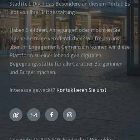
Stadtteil. Doch das Besondere an diesem Portal: Es
lebt von Ihrer Mitgestaltung!
Haben Sie Ideen, Anregungen oder möchten Sie
eigene Beiträge veröffentlichen? Wir freuen uns
über Ihr Engagement. Gemeinsam können wir diese
Plattform zu einer lebendigen digitalen
Begegnungsstätte für alle Garather Bürgerinnen
und Bürger machen.
Interesse geweckt?
Kontaktieren Sie uns!
Maps
Email
Facebook
Instagram
Copyright © 2026 SOS-Kinderdorf Düsseldorf