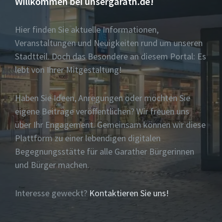
Willkommen bei unsergarath.de!
Hier finden Sie aktuelle Informationen,
Veranstaltungen und Neuigkeiten rund um unseren
Stadtteil. Doch das Besondere an diesem Portal: Es
lebt von Ihrer Mitgestaltung!
Haben Sie Ideen, Anregungen oder möchten Sie
eigene Beiträge veröffentlichen? Wir freuen uns
über Ihr Engagement. Gemeinsam können wir diese
Plattform zu einer lebendigen digitalen
Begegnungsstätte für alle Garather Bürgerinnen
und Bürger machen.
Interesse geweckt?
Kontaktieren Sie uns!