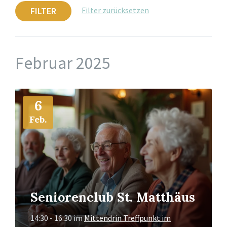
FILTER
Filter zurücksetzen
Februar 2025
Mehr
6
Info
Feb.
Seniorenclub St. Matthäus
14:30 - 16:30
im
Mittendrin Treffpunkt im