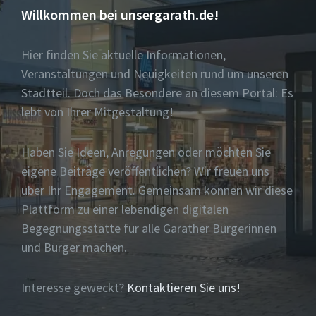
Willkommen bei unsergarath.de!
Hier finden Sie aktuelle Informationen,
Veranstaltungen und Neuigkeiten rund um unseren
Stadtteil. Doch das Besondere an diesem Portal: Es
lebt von Ihrer Mitgestaltung!
Haben Sie Ideen, Anregungen oder möchten Sie
eigene Beiträge veröffentlichen? Wir freuen uns
über Ihr Engagement. Gemeinsam können wir diese
Plattform zu einer lebendigen digitalen
Begegnungsstätte für alle Garather Bürgerinnen
und Bürger machen.
Interesse geweckt?
Kontaktieren Sie uns!