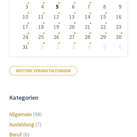
überspringen
3
4
5
6
7
8
9
10
11
12
13
14
15
16
17
18
19
20
21
22
23
24
25
26
27
28
29
30
31
1
2
3
4
5
6
Zurück
zu
den
WEITERE VERANSTALTUNGEN
Kalendertagen
Kategorien
Allgemein
(98)
Ausbildung
(7)
Beruf
(6)