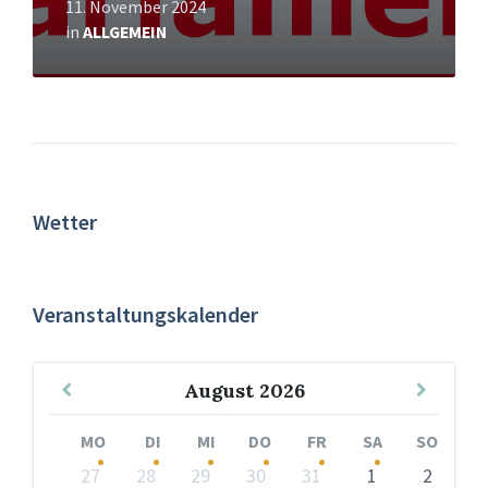
11. November 2024
in
ALLGEMEIN
Wetter
Veranstaltungskalender
Vorheriger
Nächst
August
2026
Monat
Monat
MO
DI
MI
DO
FR
SA
SO
Kalendertage
27
28
29
30
31
1
2