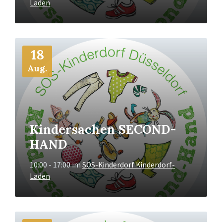
Laden
Mehr
18
Info
Aug.
Kindersachen SECOND-
HAND
10:00 - 17:00
im
SOS-Kinderdorf Kinderdorf-
Laden
Mehr