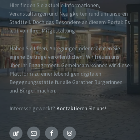
Hier finden Sie aktuelle Informationen,
Veranstaltungen und Neuigkeiten rund um unseren
Stadtteil. Doch das Besondere an diesem Portal: Es
lebt von Ihrer Mitgestaltung!
Haben Sie Ideen, Anregungen oder möchten Sie
eigene Beiträge veröffentlichen? Wir freuen uns
über Ihr Engagement. Gemeinsam können wir diese
Plattform zu einer lebendigen digitalen
Begegnungsstätte für alle Garather Bürgerinnen
und Bürger machen.
Interesse geweckt?
Kontaktieren Sie uns!
Maps
Email
Facebook
Instagram