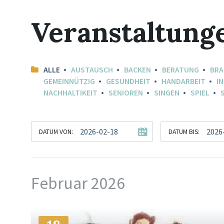
Veranstaltung
ALLE
AUSTAUSCH
BACKEN
BERATUNG
BR
GEMEINNÜTZIG
GESUNDHEIT
HANDARBEIT
I
NACHHALTIKEIT
SENIOREN
SINGEN
SPIEL
DATUM VON:
DATUM BIS:
Februar 2026
Mehr
Info