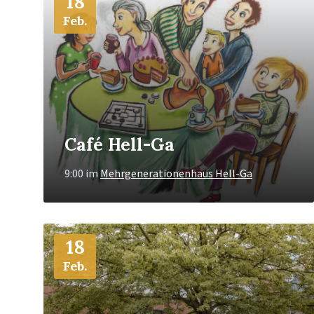
18
Feb.
Café Hell-Ga
9:00
im
Mehrgenerationenhaus Hell-Ga
Mehr
18
Info
Feb.