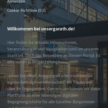
Anmelden
Cookie-Richtlinie (EU)
Willkommen bei unsergarath.de!
Hier finden Sie aktuelle Informationen,
Veranstaltungen und Neuigkeiten rund um unseren
Stadtteil. Doch das Besondere an diesem Portal: Es
lebt von Ihrer Mitgestaltung!
Haben Sie Ideen, Anregungen oder möchten Sie
eigene Beiträge veröffentlichen? Wir freuen uns
über Ihr Engagement. Gemeinsam können wir diese
Plattform zu einer lebendigen digitalen
Begegnungsstätte für alle Garather Bürgerinnen