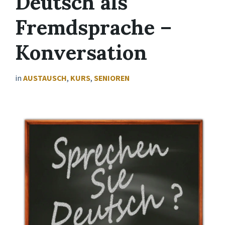
Deutsch als
Fremdsprache –
Konversation
in
AUSTAUSCH
,
KURS
,
SENIOREN