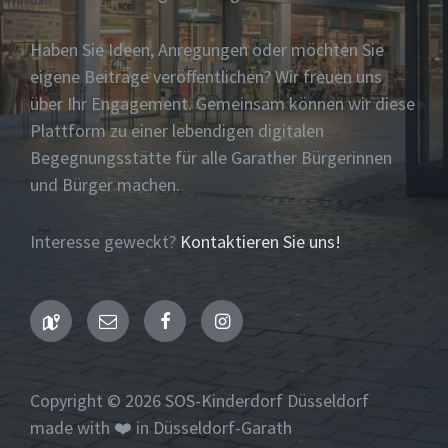
Haben Sie Ideen, Anregungen oder möchten Sie
eigene Beiträge veröffentlichen? Wir freuen uns
über Ihr Engagement. Gemeinsam können wir diese
Plattform zu einer lebendigen digitalen
Begegnungsstätte für alle Garather Bürgerinnen
und Bürger machen.
Interesse geweckt?
Kontaktieren Sie uns!
Maps
Email
Facebook
Instagram
Copyright © 2026 SOS-Kinderdorf Düsseldorf
made with ❤️ in Düsseldorf-Garath