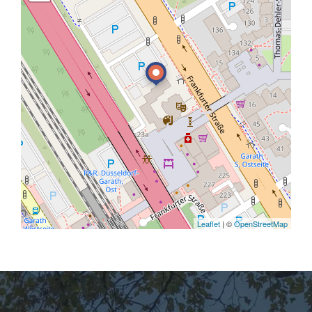
Leaflet
| ©
OpenStreetMap