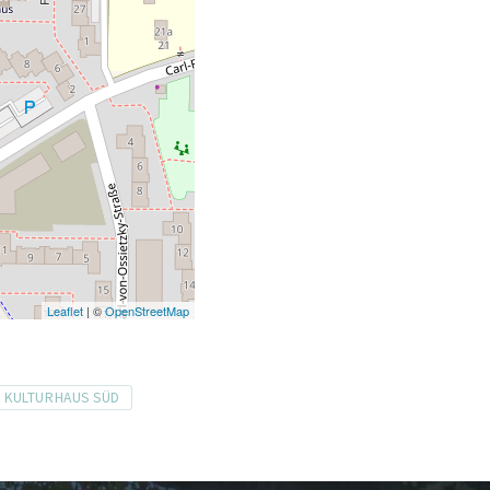
Leaflet
| ©
OpenStreetMap
KULTURHAUS SÜD