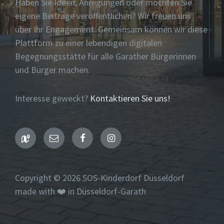
Haben Sie Ideen, Anregungen oder möchten Sie
eigene Beiträge veröffentlichen? Wir freuen uns
über Ihr Engagement. Gemeinsam können wir diese
Plattform zu einer lebendigen digitalen
Begegnungsstätte für alle Garather Bürgerinnen
und Bürger machen.
Interesse geweckt?
Kontaktieren Sie uns!
Maps
Email
Facebook
Instagram
Copyright © 2026 SOS-Kinderdorf Düsseldorf
made with ❤️ in Düsseldorf-Garath