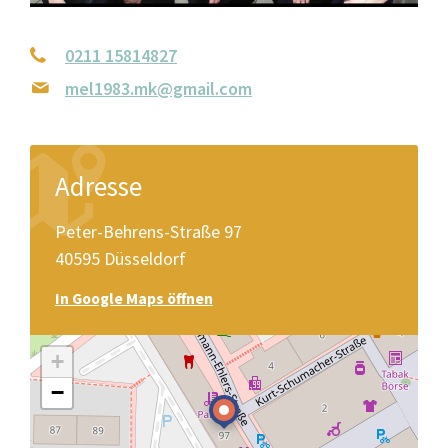
0211 15814827
mel1983.mk@gmail.com
Adresse
Peter-Behrens-Straße 97
40595 Düsseldorf
In Google Maps öffnen
+
−