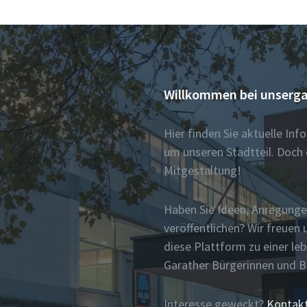
Willkommen bei unserga
Hier finden Sie aktuelle In
um unseren Stadtteil. Doch 
Mitgestaltung!
Haben Sie Ideen, Anregunge
veröffentlichen? Wir freue
diese Plattform zu einer le
Garather Bürgerinnen und 
Interesse geweckt?
Kontakt