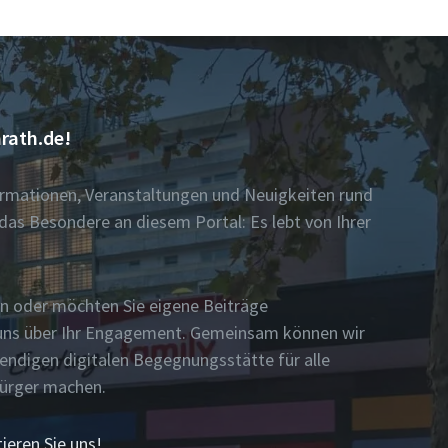
rath.de!
formationen, Veranstaltungen und Neuigkeiten rund
das Besondere an diesem Portal: Es lebt von Ihrer
n oder möchten Sie eigene Beiträge
n uns über Ihr Engagement. Gemeinsam können wir
bendigen digitalen Begegnungsstätte für alle
Bürger machen.
ieren Sie uns!