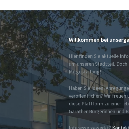
Willkommen bei unserga
Hier finden Sie aktuelle In
um unseren Stadtteil. Doch 
Mitgestaltung!
Haben Sie Ideen, Anregunge
veröffentlichen? Wir freue
diese Plattform zu einer le
Garather Bürgerinnen und 
Interesse geweckt?
Kontakt