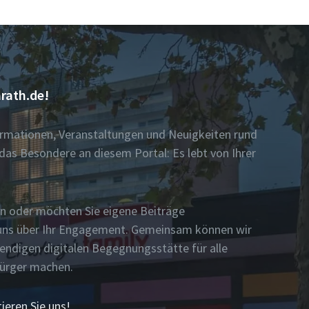
rath.de!
formationen, Veranstaltungen und Neuigkeiten rund
das Besondere an diesem Portal: Es lebt von Ihrer
n oder möchten Sie eigene Beiträge
n uns über Ihr Engagement. Gemeinsam können wir
bendigen digitalen Begegnungsstätte für alle
Bürger machen.
ieren Sie uns!