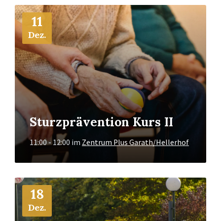
Mehr
11
Info
Dez.
Sturzprävention Kurs II
11:00 - 12:00
im
Zentrum Plus Garath/Hellerhof
Mehr
18
Info
Dez.