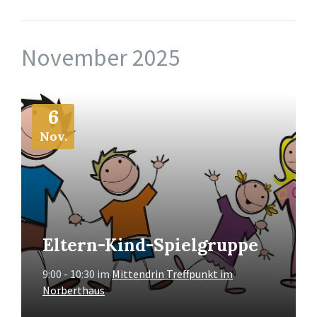
November 2025
Mehr
6
Info
Nov.
Eltern-Kind-Spielgruppe
9:00 - 10:30
im
Mittendrin Treffpunkt im
Norberthaus