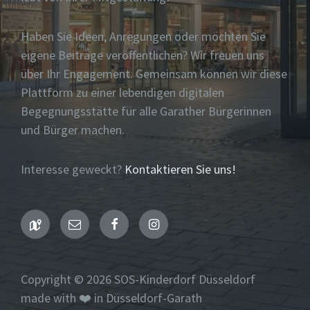
Haben Sie Ideen, Anregungen oder möchten Sie
eigene Beiträge veröffentlichen? Wir freuen uns
über Ihr Engagement. Gemeinsam können wir diese
Plattform zu einer lebendigen digitalen
Begegnungsstätte für alle Garather Bürgerinnen
und Bürger machen.
Interesse geweckt?
Kontaktieren Sie uns!
Maps
Email
Facebook
Instagram
Copyright © 2026 SOS-Kinderdorf Düsseldorf
made with ❤️ in Düsseldorf-Garath