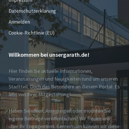
Impressum
Datenschutzerklärung
Anmelden
Cookie-Richtlinie (EU)
Willkommen bei unsergarath.de!
Hier finden Sie aktuelle Informationen,
Veranstaltungen und Neuigkeiten rund um unseren
Stadtteil. Doch das Besondere an diesem Portal: Es
lebt von Ihrer Mitgestaltung!
Haben Sie Ideen, Anregungen oder möchten Sie
eigene Beiträge veröffentlichen? Wir freuen uns
über Ihr Engagement. Gemeinsam können wir diese