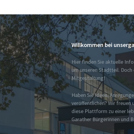
Willkommen bei unserga
Hier finden Sie aktuelle In
um unseren Stadtteil. Doch 
Mitgestaltung!
Haben Sie Ideen, Anregunge
veröffentlichen? Wir freue
diese Plattform zu einer le
Garather Bürgerinnen und 