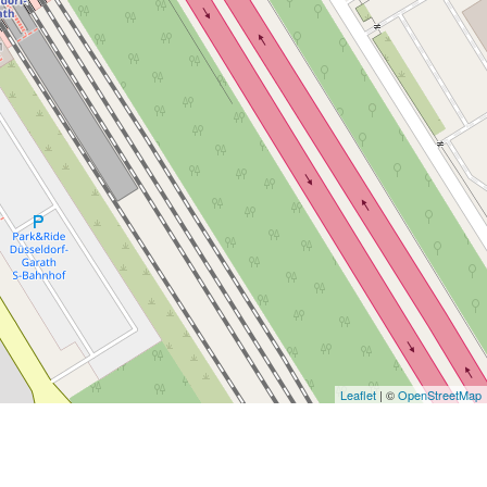
Leaflet
| ©
OpenStreetMap