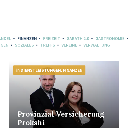
ANDEL
FINANZEN
FREIZEIT
GARATH 2.0
GASTRONOMIE
NGEN
SOZIALES
TREFFS
VEREINE
VERWALTUNG
Mehr
Info
in
DIENSTLEISTUNGEN
,
FINANZEN
Provinzial Versicherung
Prokshi