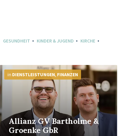
GESUNDHEIT
KINDER & JUGEND
KIRCHE
Mehr
Info
in
DIENSTLEISTUNGEN
,
FINANZEN
Allianz GV Bartholme &
Groenke GbR