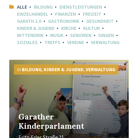
ALLE
BILDUNG
DIENSTLEISTUNGEN
EINZELHANDEL
FINANZEN
FREIZEIT
GARATH 2.0
GASTRONOMIE
GESUNDHEIT
KINDER & JUGEND
KIRCHE
KULTUR
MITTENDRIN
MUSIK
SENIOREN
SINGEN
SOZIALES
TREFFS
VEREINE
VERWALTUNG
Mehr
Info
in
BILDUNG
,
KINDER & JUGEND
,
VERWALTUNG
Garather
Kinderparlament
Fritz-Erler Straße 21