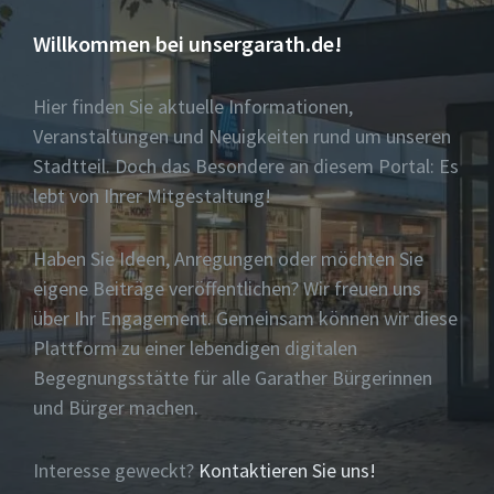
Willkommen bei unsergarath.de!
Hier finden Sie aktuelle Informationen,
Veranstaltungen und Neuigkeiten rund um unseren
Stadtteil. Doch das Besondere an diesem Portal: Es
lebt von Ihrer Mitgestaltung!
Haben Sie Ideen, Anregungen oder möchten Sie
eigene Beiträge veröffentlichen? Wir freuen uns
über Ihr Engagement. Gemeinsam können wir diese
Plattform zu einer lebendigen digitalen
Begegnungsstätte für alle Garather Bürgerinnen
und Bürger machen.
Interesse geweckt?
Kontaktieren Sie uns!